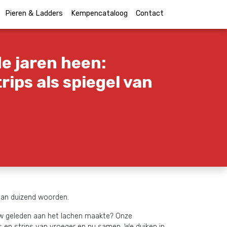
Pieren & Ladders
Kempencataloog
Contact
e jaren heen:
rips als spiegel van
an duizend woorden.
 geleden aan het lachen maakte? Onze
s en strips van vroeger en nu samen. We duiken in