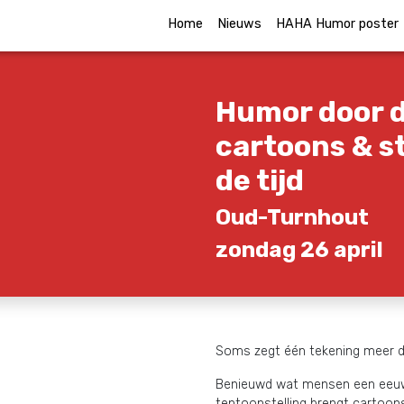
Home
Nieuws
HAHA Humor poster
Humor door d
cartoons & st
de tijd
Oud-Turnhout
zondag 26 april
Soms zegt één tekening meer d
Benieuwd wat mensen een eeuw
tentoonstelling brengt cartoon