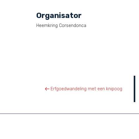
Organisator
Heemkring Corsendonca
Berichtnavigatie
Vorig bericht
Erfgoedwandeling met een knipoog