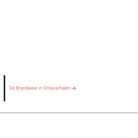
Volgend bericht
De Brandweer in Stripverhalen