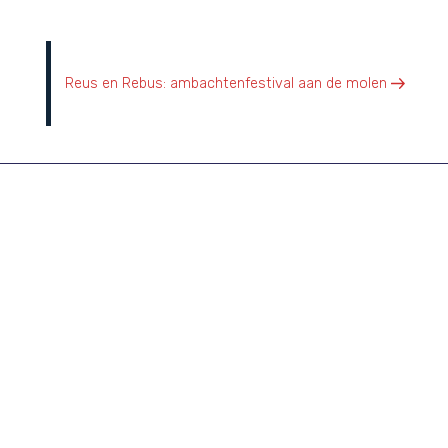
Volgend bericht
Reus en Rebus: ambachtenfestival aan de molen