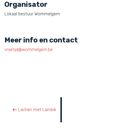
Organisator
Lokaal bestuur Wommelgem.
Meer info en contact
vrijetijd@wommelgem.be
Berichtnavigatie
Vorig bericht
Lachen met Lambik