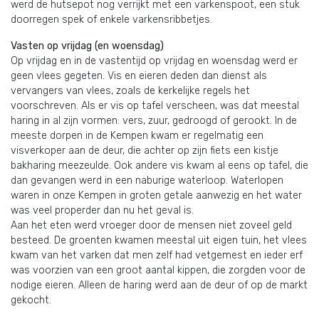
werd de hutsepot nog verrijkt met een varkenspoot, een stuk
doorregen spek of enkele varkensribbetjes.
Vasten op vrijdag (en woensdag)
Op vrijdag en in de vastentijd op vrijdag en woensdag werd er
geen vlees gegeten. Vis en eieren deden dan dienst als
vervangers van vlees, zoals de kerkelijke regels het
voorschreven. Als er vis op tafel verscheen, was dat meestal
haring in al zijn vormen: vers, zuur, gedroogd of gerookt. In de
meeste dorpen in de Kempen kwam er regelmatig een
visverkoper aan de deur, die achter op zijn fiets een kistje
bakharing meezeulde. Ook andere vis kwam al eens op tafel, die
dan gevangen werd in een naburige waterloop. Waterlopen
waren in onze Kempen in groten getale aanwezig en het water
was veel properder dan nu het geval is.
Aan het eten werd vroeger door de mensen niet zoveel geld
besteed. De groenten kwamen meestal uit eigen tuin, het vlees
kwam van het varken dat men zelf had vetgemest en ieder erf
was voorzien van een groot aantal kippen, die zorgden voor de
nodige eieren. Alleen de haring werd aan de deur of op de markt
gekocht.