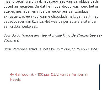
maar vroeger werd vaak het soepvlees van ’s middags bij de
boterham gegeten. Omdat het nogal droog was, werd het in
stukjes gesneden en in de pan gebakken. Een zondags
extraatje was een kop warme chocolademelk, gemaakt met
cacaopoeder van Kwatta. Het was de perfecte afsluiter van
een drukke werkweek.
door Guido Theunissen, Heemkundige Kring De Vlierbes Beerse-
Vlimmeren
Bron: Personeelsblad La Metallo-Chimique, nr. 75 en 77, 1998
Berichtnavigatie
Vorig bericht
Hier woon ik – 100 jaar O.L.V. van de Kempen in
Ravels