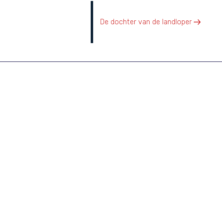
Volgend bericht
De dochter van de landloper