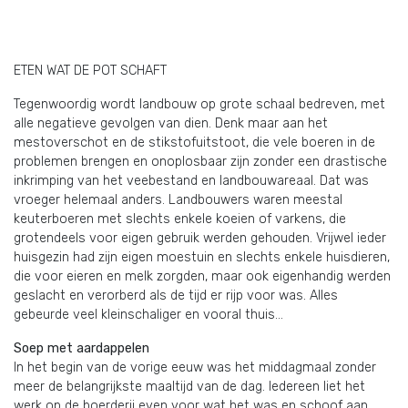
ETEN WAT DE POT SCHAFT
Tegenwoordig wordt landbouw op grote schaal bedreven, met
alle negatieve gevolgen van dien. Denk maar aan het
mestoverschot en de stikstofuitstoot, die vele boeren in de
problemen brengen en onoplosbaar zijn zonder een drastische
inkrimping van het veebestand en landbouwareaal. Dat was
vroeger helemaal anders. Landbouwers waren meestal
keuterboeren met slechts enkele koeien of varkens, die
grotendeels voor eigen gebruik werden gehouden. Vrijwel ieder
huisgezin had zijn eigen moestuin en slechts enkele huisdieren,
die voor eieren en melk zorgden, maar ook eigenhandig werden
geslacht en verorberd als de tijd er rijp voor was. Alles
gebeurde veel kleinschaliger en vooral thuis…
Soep met aardappelen
In het begin van de vorige eeuw was het middagmaal zonder
meer de belangrijkste maaltijd van de dag. Iedereen liet het
werk op de boerderij even voor wat het was en schoof aan