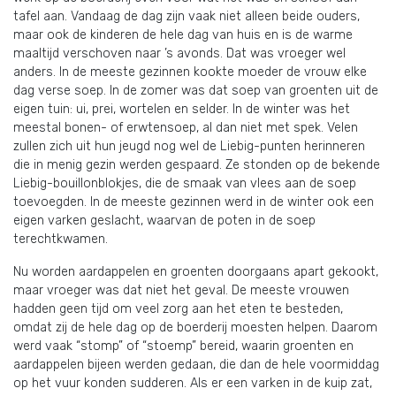
tafel aan. Vandaag de dag zijn vaak niet alleen beide ouders,
maar ook de kinderen de hele dag van huis en is de warme
maaltijd verschoven naar ’s avonds. Dat was vroeger wel
anders. In de meeste gezinnen kookte moeder de vrouw elke
dag verse soep. In de zomer was dat soep van groenten uit de
eigen tuin: ui, prei, wortelen en selder. In de winter was het
meestal bonen- of erwtensoep, al dan niet met spek. Velen
zullen zich uit hun jeugd nog wel de Liebig-punten herinneren
die in menig gezin werden gespaard. Ze stonden op de bekende
Liebig-bouillonblokjes, die de smaak van vlees aan de soep
toevoegden. In de meeste gezinnen werd in de winter ook een
eigen varken geslacht, waarvan de poten in de soep
terechtkwamen.
Nu worden aardappelen en groenten doorgaans apart gekookt,
maar vroeger was dat niet het geval. De meeste vrouwen
hadden geen tijd om veel zorg aan het eten te besteden,
omdat zij de hele dag op de boerderij moesten helpen. Daarom
werd vaak “stomp” of “stoemp” bereid, waarin groenten en
aardappelen bijeen werden gedaan, die dan de hele voormiddag
op het vuur konden sudderen. Als er een varken in de kuip zat,